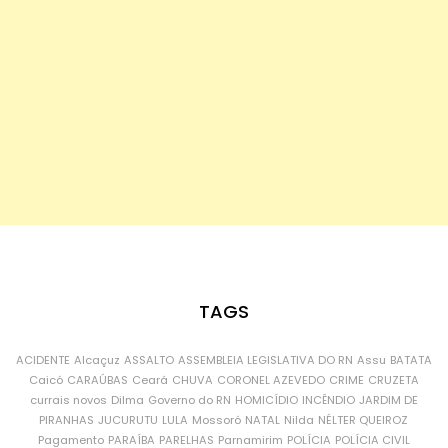
TAGS
ACIDENTE
Alcaçuz
ASSALTO
ASSEMBLEIA LEGISLATIVA DO RN
Assu
BATATA
Caicó
CARAÚBAS
Ceará
CHUVA
CORONEL AZEVEDO
CRIME
CRUZETA
currais novos
Dilma
Governo do RN
HOMICÍDIO
INCÊNDIO
JARDIM DE
PIRANHAS
JUCURUTU
LULA
Mossoró
NATAL
Nilda
NÉLTER QUEIROZ
Pagamento
PARAÍBA
PARELHAS
Parnamirim
POLÍCIA
POLÍCIA CIVIL