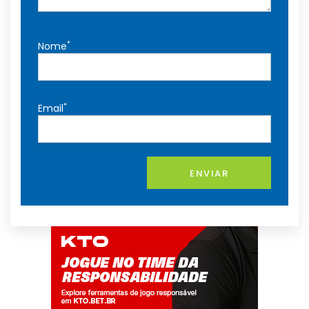
*
Nome
*
Email
ENVIAR