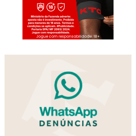
Jogue com responsabilidade. 18+