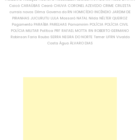
Caicó
CARAÚBAS
Ceará
CHUVA
CORONEL AZEVEDO
CRIME
CRUZETA
currais novos
Dilma
Governo do RN
HOMICÍDIO
INCÊNDIO
JARDIM DE
PIRANHAS
JUCURUTU
LULA
Mossoró
NATAL
Nilda
NÉLTER QUEIROZ
Pagamento
PARAÍBA
PARELHAS
Parnamirim
POLÍCIA
POLÍCIA CIVIL
POLÍCIA MILITAR
Política
PRF
RAFAEL MOTTA
RN
ROBERTO GERMANO
Robinson Faria
Roubo
SERRA NEGRA DO NORTE
Temer
UFRN
Vivaldo
Costa
Água
ÁLVARO DIAS