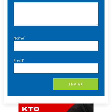
*
Nome
*
Email
ENVIAR