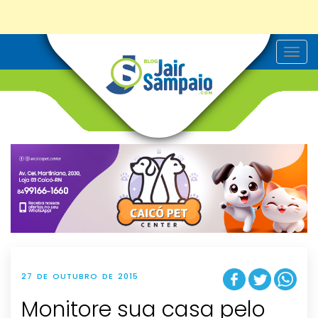
T
o
g
g
l
e
n
a
v
i
g
a
t
i
o
n
27 DE OUTUBRO DE 2015
Monitore sua casa pelo