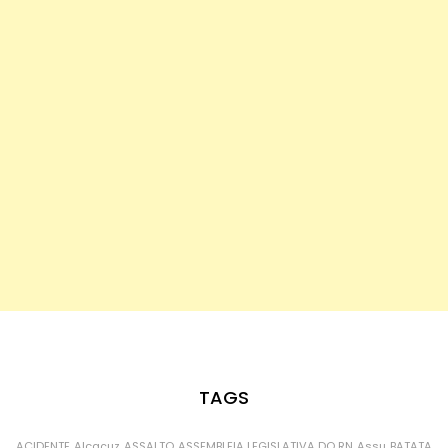
TAGS
ACIDENTE
Alcaçuz
ASSALTO
ASSEMBLEIA LEGISLATIVA DO RN
Assu
BATATA