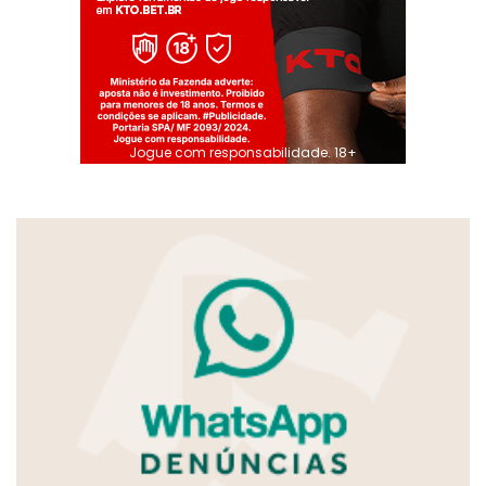
Jogue com responsabilidade. 18+