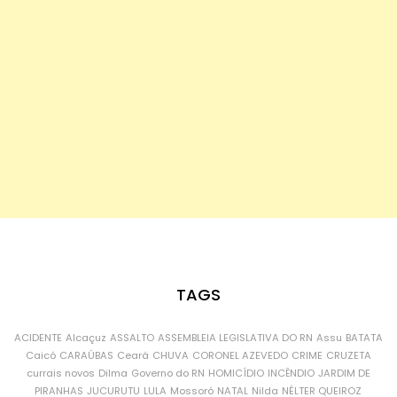
TAGS
ACIDENTE
Alcaçuz
ASSALTO
ASSEMBLEIA LEGISLATIVA DO RN
Assu
BATATA
Caicó
CARAÚBAS
Ceará
CHUVA
CORONEL AZEVEDO
CRIME
CRUZETA
currais novos
Dilma
Governo do RN
HOMICÍDIO
INCÊNDIO
JARDIM DE
PIRANHAS
JUCURUTU
LULA
Mossoró
NATAL
Nilda
NÉLTER QUEIROZ