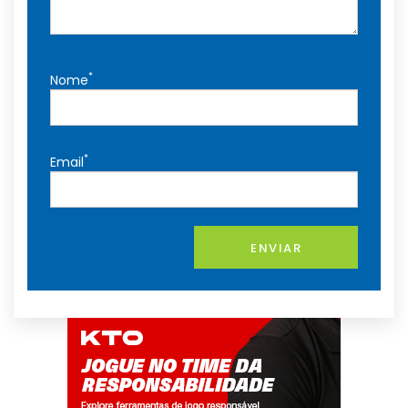
*
Nome
*
Email
ENVIAR