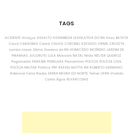
TAGS
ACIDENTE
Alcaçuz
ASSALTO
ASSEMBLEIA LEGISLATIVA DO RN
Assu
BATATA
Caicó
CARAÚBAS
Ceará
CHUVA
CORONEL AZEVEDO
CRIME
CRUZETA
currais novos
Dilma
Governo do RN
HOMICÍDIO
INCÊNDIO
JARDIM DE
PIRANHAS
JUCURUTU
LULA
Mossoró
NATAL
Nilda
NÉLTER QUEIROZ
Pagamento
PARAÍBA
PARELHAS
Parnamirim
POLÍCIA
POLÍCIA CIVIL
POLÍCIA MILITAR
Política
PRF
RAFAEL MOTTA
RN
ROBERTO GERMANO
Robinson Faria
Roubo
SERRA NEGRA DO NORTE
Temer
UFRN
Vivaldo
Costa
Água
ÁLVARO DIAS