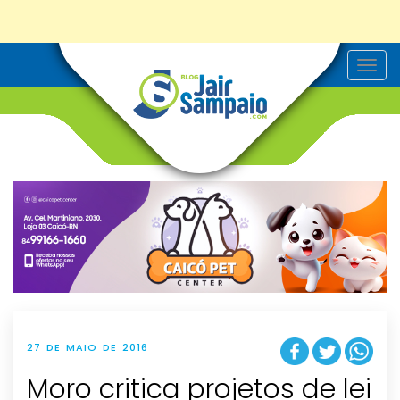
T
o
g
g
l
e
n
a
v
i
g
a
t
i
o
n
27 DE MAIO DE 2016
Moro critica projetos de lei