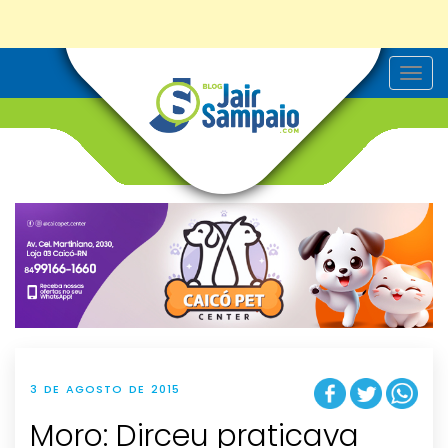
T
o
g
g
l
e
n
a
v
i
g
a
t
i
o
n
3 DE AGOSTO DE 2015
Moro: Dirceu praticava