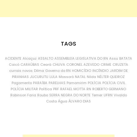
TAGS
ACIDENTE
Alcaçuz
ASSALTO
ASSEMBLEIA LEGISLATIVA DO RN
Assu
BATATA
Caicó
CARAÚBAS
Ceará
CHUVA
CORONEL AZEVEDO
CRIME
CRUZETA
currais novos
Dilma
Governo do RN
HOMICÍDIO
INCÊNDIO
JARDIM DE
PIRANHAS
JUCURUTU
LULA
Mossoró
NATAL
Nilda
NÉLTER QUEIROZ
Pagamento
PARAÍBA
PARELHAS
Parnamirim
POLÍCIA
POLÍCIA CIVIL
POLÍCIA MILITAR
Política
PRF
RAFAEL MOTTA
RN
ROBERTO GERMANO
Robinson Faria
Roubo
SERRA NEGRA DO NORTE
Temer
UFRN
Vivaldo
Costa
Água
ÁLVARO DIAS