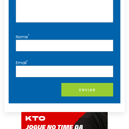
*
Nome
*
Email
ENVIAR