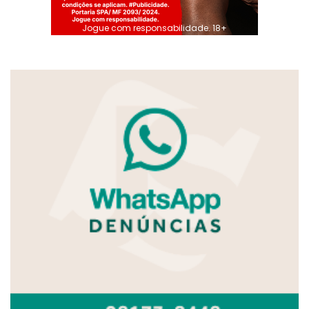
Jogue com responsabilidade. 18+