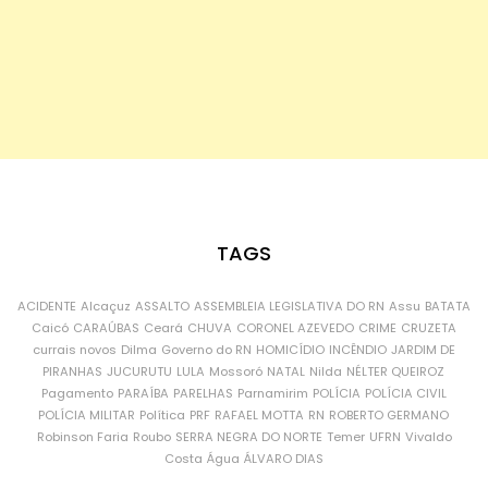
TAGS
ACIDENTE
Alcaçuz
ASSALTO
ASSEMBLEIA LEGISLATIVA DO RN
Assu
BATATA
Caicó
CARAÚBAS
Ceará
CHUVA
CORONEL AZEVEDO
CRIME
CRUZETA
currais novos
Dilma
Governo do RN
HOMICÍDIO
INCÊNDIO
JARDIM DE
PIRANHAS
JUCURUTU
LULA
Mossoró
NATAL
Nilda
NÉLTER QUEIROZ
Pagamento
PARAÍBA
PARELHAS
Parnamirim
POLÍCIA
POLÍCIA CIVIL
POLÍCIA MILITAR
Política
PRF
RAFAEL MOTTA
RN
ROBERTO GERMANO
Robinson Faria
Roubo
SERRA NEGRA DO NORTE
Temer
UFRN
Vivaldo
Costa
Água
ÁLVARO DIAS