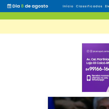
Dia
8
de agosto
Início
Classificados
El