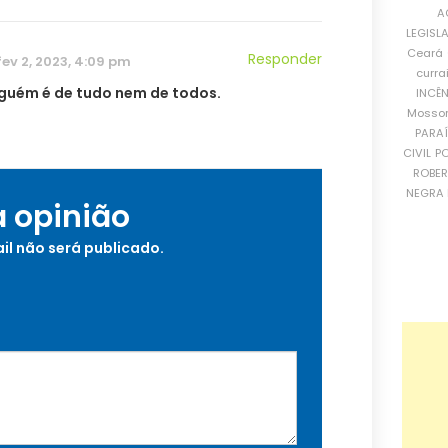
A
LEGISL
Ceará
Responder
fev 2, 2023, 4:09 pm
curra
guém é de tudo nem de todos.
INCÊ
Mosso
PARA
CIVIL
PO
ROBE
NEGRA 
a opinião
il não será publicado.