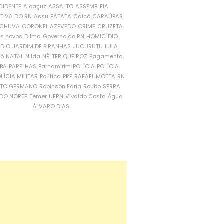
CIDENTE
Alcaçuz
ASSALTO
ASSEMBLEIA
ATIVA DO RN
Assu
BATATA
Caicó
CARAÚBAS
CHUVA
CORONEL AZEVEDO
CRIME
CRUZETA
is novos
Dilma
Governo do RN
HOMICÍDIO
NDIO
JARDIM DE PIRANHAS
JUCURUTU
LULA
ró
NATAL
Nilda
NÉLTER QUEIROZ
Pagamento
ÍBA
PARELHAS
Parnamirim
POLÍCIA
POLÍCIA
LÍCIA MILITAR
Política
PRF
RAFAEL MOTTA
RN
RTO GERMANO
Robinson Faria
Roubo
SERRA
DO NORTE
Temer
UFRN
Vivaldo Costa
Água
ÁLVARO DIAS