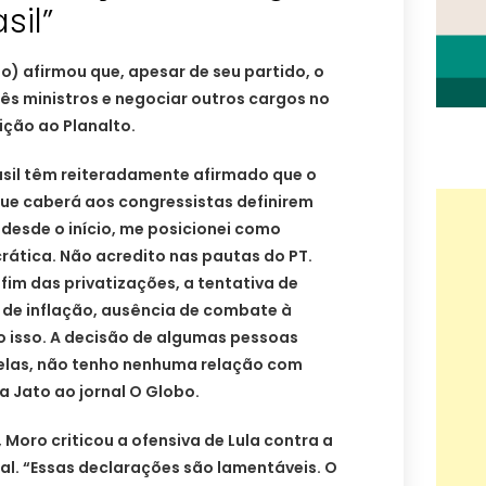
sil”
o) afirmou que, apesar de seu partido, o
três ministros e negociar outros cargos no
ição ao Planalto.
asil têm reiteradamente afirmado que o
que caberá aos congressistas definirem
 desde o início, me posicionei como
rática. Não acredito nas pautas do PT.
im das privatizações, a tentativa de
 de inflação, ausência de combate à
o isso. A decisão de algumas pessoas
elas, não tenho nenhuma relação com
va Jato ao jornal O Globo.
 Moro criticou a ofensiva de Lula contra a
l. “Essas declarações são lamentáveis. O