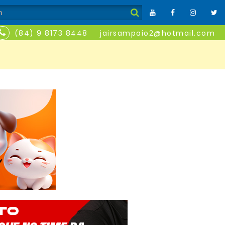
(84) 9 8173 8448
jairsampaio2@hotmail.com