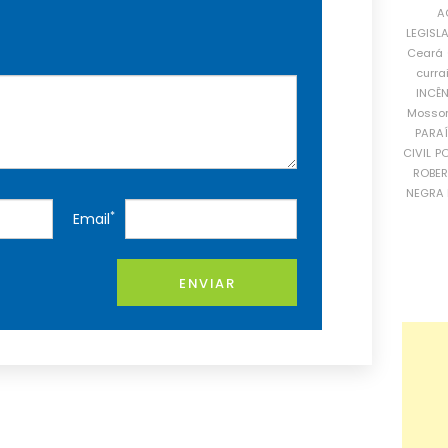
A
LEGISL
Ceará
curra
INCÊ
Mosso
PARA
CIVIL
PO
ROBE
NEGRA 
*
Email
ENVIAR