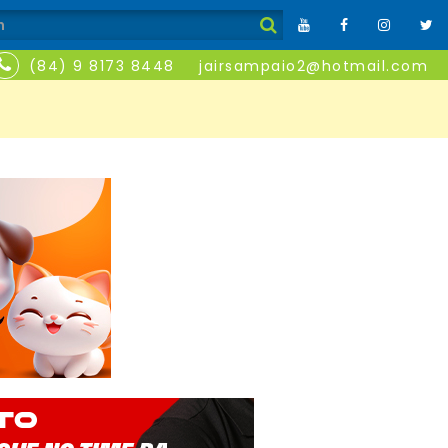
(84) 9 8173 8448
jairsampaio2@hotmail.com