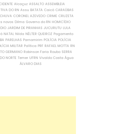
CIDENTE
Alcaçuz
ASSALTO
ASSEMBLEIA
ATIVA DO RN
Assu
BATATA
Caicó
CARAÚBAS
CHUVA
CORONEL AZEVEDO
CRIME
CRUZETA
is novos
Dilma
Governo do RN
HOMICÍDIO
NDIO
JARDIM DE PIRANHAS
JUCURUTU
LULA
ró
NATAL
Nilda
NÉLTER QUEIROZ
Pagamento
ÍBA
PARELHAS
Parnamirim
POLÍCIA
POLÍCIA
LÍCIA MILITAR
Política
PRF
RAFAEL MOTTA
RN
RTO GERMANO
Robinson Faria
Roubo
SERRA
DO NORTE
Temer
UFRN
Vivaldo Costa
Água
ÁLVARO DIAS