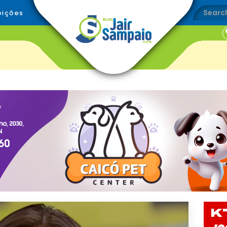
eições