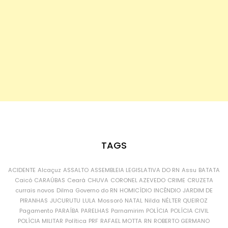
TAGS
ACIDENTE
Alcaçuz
ASSALTO
ASSEMBLEIA LEGISLATIVA DO RN
Assu
BATATA
Caicó
CARAÚBAS
Ceará
CHUVA
CORONEL AZEVEDO
CRIME
CRUZETA
currais novos
Dilma
Governo do RN
HOMICÍDIO
INCÊNDIO
JARDIM DE
PIRANHAS
JUCURUTU
LULA
Mossoró
NATAL
Nilda
NÉLTER QUEIROZ
Pagamento
PARAÍBA
PARELHAS
Parnamirim
POLÍCIA
POLÍCIA CIVIL
POLÍCIA MILITAR
Política
PRF
RAFAEL MOTTA
RN
ROBERTO GERMANO