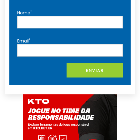
*
Nome
*
Email
ENVIAR