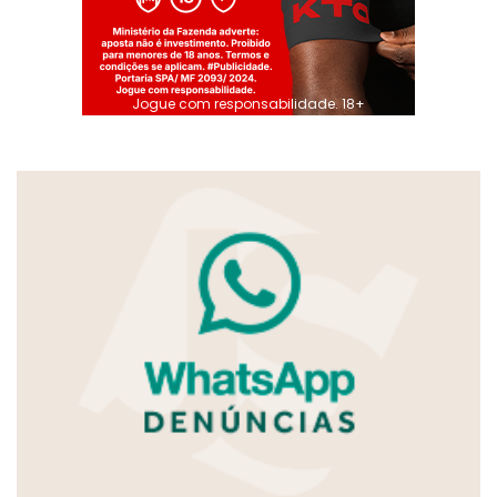
Jogue com responsabilidade. 18+