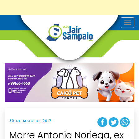
T
o
g
g
l
e
n
a
v
i
g
a
t
i
o
n
30 DE MAIO DE 2017
Morre Antonio Noriega, ex-