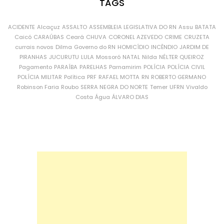
TAGS
ACIDENTE
Alcaçuz
ASSALTO
ASSEMBLEIA LEGISLATIVA DO RN
Assu
BATATA
Caicó
CARAÚBAS
Ceará
CHUVA
CORONEL AZEVEDO
CRIME
CRUZETA
currais novos
Dilma
Governo do RN
HOMICÍDIO
INCÊNDIO
JARDIM DE
PIRANHAS
JUCURUTU
LULA
Mossoró
NATAL
Nilda
NÉLTER QUEIROZ
Pagamento
PARAÍBA
PARELHAS
Parnamirim
POLÍCIA
POLÍCIA CIVIL
POLÍCIA MILITAR
Política
PRF
RAFAEL MOTTA
RN
ROBERTO GERMANO
Robinson Faria
Roubo
SERRA NEGRA DO NORTE
Temer
UFRN
Vivaldo
Costa
Água
ÁLVARO DIAS