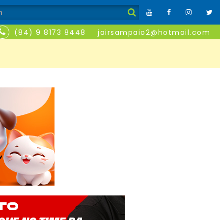
(84) 9 8173 8448
jairsampaio2@hotmail.com