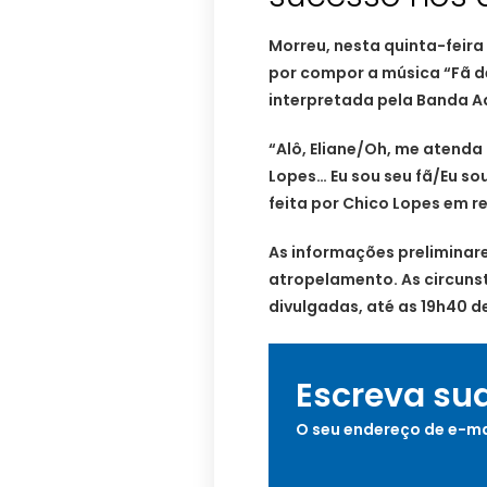
Morreu, nesta quinta-feira
por compor a música “Fã de
interpretada pela Banda A
“Alô, Eliane/Oh, me atenda
Lopes… Eu sou seu fã/Eu so
feita por Chico Lopes em re
As informações preliminar
atropelamento. As circuns
divulgadas, até as 19h40 d
Escreva su
O seu endereço de e-ma