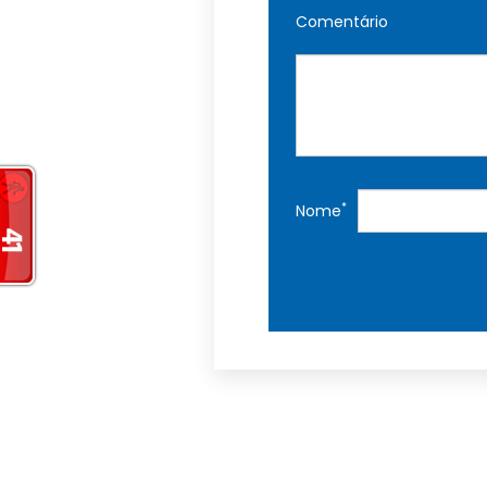
Comentário
*
Nome