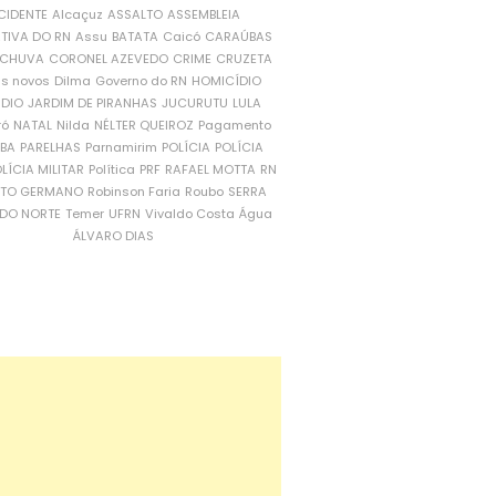
CIDENTE
Alcaçuz
ASSALTO
ASSEMBLEIA
ATIVA DO RN
Assu
BATATA
Caicó
CARAÚBAS
CHUVA
CORONEL AZEVEDO
CRIME
CRUZETA
is novos
Dilma
Governo do RN
HOMICÍDIO
NDIO
JARDIM DE PIRANHAS
JUCURUTU
LULA
ró
NATAL
Nilda
NÉLTER QUEIROZ
Pagamento
ÍBA
PARELHAS
Parnamirim
POLÍCIA
POLÍCIA
LÍCIA MILITAR
Política
PRF
RAFAEL MOTTA
RN
RTO GERMANO
Robinson Faria
Roubo
SERRA
DO NORTE
Temer
UFRN
Vivaldo Costa
Água
ÁLVARO DIAS