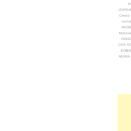
A
LEGISL
Ceará
curra
INCÊ
Mosso
PARA
CIVIL
PO
ROBE
NEGRA 