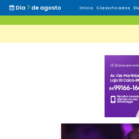
Dia
7
de agosto
Início
Classificados
El