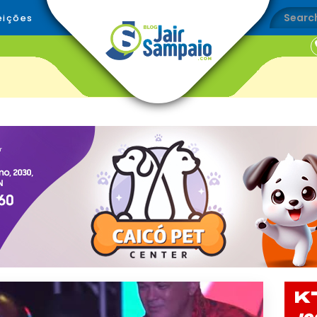
eições