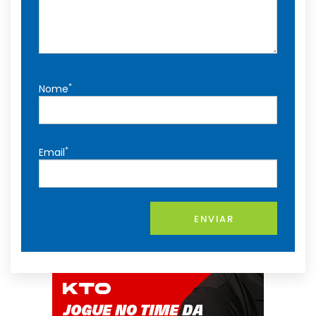
*
Nome
*
Email
ENVIAR