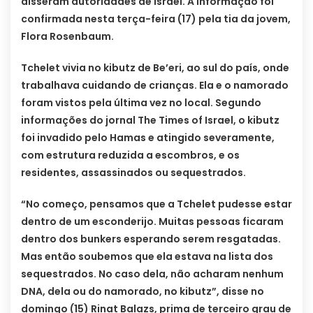
disseram autoridades de Israel. A informação foi
confirmada nesta terça-feira (17) pela tia da jovem,
Flora Rosenbaum.
Tchelet vivia no kibutz de Be’eri, ao sul do país, onde
trabalhava cuidando de crianças. Ela e o namorado
foram vistos pela última vez no local. Segundo
informações do jornal The Times of Israel, o kibutz
foi invadido pelo Hamas e atingido severamente,
com estrutura reduzida a escombros, e os
residentes, assassinados ou sequestrados.
“No começo, pensamos que a Tchelet pudesse estar
dentro de um esconderijo. Muitas pessoas ficaram
dentro dos bunkers esperando serem resgatadas.
Mas então soubemos que ela estava na lista dos
sequestrados. No caso dela, não acharam nenhum
DNA, dela ou do namorado, no kibutz”, disse no
domingo (15) Rinat Balazs, prima de terceiro grau de