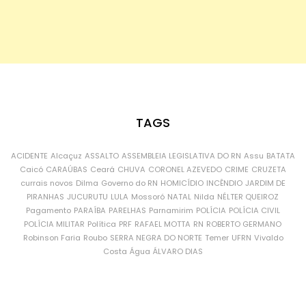
TAGS
ACIDENTE
Alcaçuz
ASSALTO
ASSEMBLEIA LEGISLATIVA DO RN
Assu
BATATA
Caicó
CARAÚBAS
Ceará
CHUVA
CORONEL AZEVEDO
CRIME
CRUZETA
currais novos
Dilma
Governo do RN
HOMICÍDIO
INCÊNDIO
JARDIM DE
PIRANHAS
JUCURUTU
LULA
Mossoró
NATAL
Nilda
NÉLTER QUEIROZ
Pagamento
PARAÍBA
PARELHAS
Parnamirim
POLÍCIA
POLÍCIA CIVIL
POLÍCIA MILITAR
Política
PRF
RAFAEL MOTTA
RN
ROBERTO GERMANO
Robinson Faria
Roubo
SERRA NEGRA DO NORTE
Temer
UFRN
Vivaldo
Costa
Água
ÁLVARO DIAS