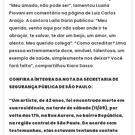
“Meu amado, não pode ser”, lamentou Luana
Piovani em comentário na página de Luiz Carlos
Araújo. A cantora Laila Garin publicou: “Meu
querido, venho aqui por não saber onde ir te
abraçar, te salvar, te dar um beijo, um amor, um
alento. Meu querido colega”. “Como acreditar? Uma
pessoa extremamente doce, amável, talentosa, um
exemplo de saúde, simplesmente nos deixar? Você
fará falta”, compartilhou Kiara Sasso.
CONFIRA A ÍNTEGRA DA NOTA DA SECRETARIA DE
SEGURANÇA PÚBLICA DE SÃO PAULO:
“Um artista, de 42 anos, foi encontrado morto em
sua residência, na tarde de sábado (11/09), por
volta das 17h, na Rua Aurora, no bairro República,
na região central de São Paulo. De acordo com
testemunhas, elas estavam tentando contato