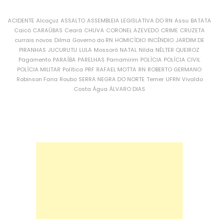
ACIDENTE
Alcaçuz
ASSALTO
ASSEMBLEIA LEGISLATIVA DO RN
Assu
BATATA
Caicó
CARAÚBAS
Ceará
CHUVA
CORONEL AZEVEDO
CRIME
CRUZETA
currais novos
Dilma
Governo do RN
HOMICÍDIO
INCÊNDIO
JARDIM DE
PIRANHAS
JUCURUTU
LULA
Mossoró
NATAL
Nilda
NÉLTER QUEIROZ
Pagamento
PARAÍBA
PARELHAS
Parnamirim
POLÍCIA
POLÍCIA CIVIL
POLÍCIA MILITAR
Política
PRF
RAFAEL MOTTA
RN
ROBERTO GERMANO
Robinson Faria
Roubo
SERRA NEGRA DO NORTE
Temer
UFRN
Vivaldo
Costa
Água
ÁLVARO DIAS