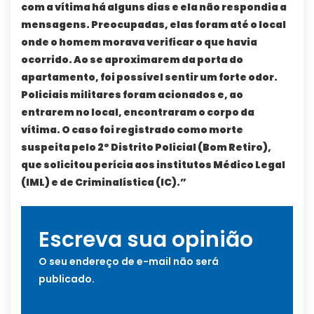
com a vítima há alguns dias e ela não respondia a
mensagens. Preocupadas, elas foram até o local
onde o homem morava verificar o que havia
ocorrido. Ao se aproximarem da porta do
apartamento, foi possível sentir um forte odor.
Policiais militares foram acionados e, ao
entrarem no local, encontraram o corpo da
vítima. O caso foi registrado como morte
suspeita pelo 2º Distrito Policial (Bom Retiro),
que solicitou perícia aos institutos Médico Legal
(IML) e de Criminalística (IC).”
Escreva sua opinião
O seu endereço de e-mail não será
publicado.