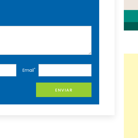
*
Email
ENVIAR