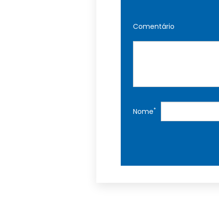
Comentário
*
Nome