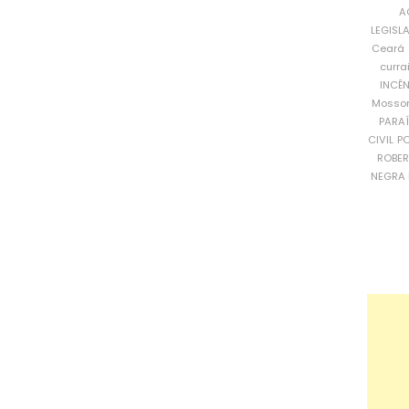
A
LEGISL
Ceará
curra
INCÊ
Mosso
PARA
CIVIL
PO
ROBE
NEGRA 