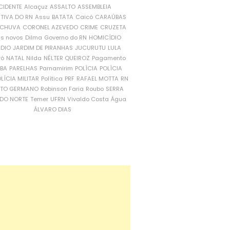
CIDENTE
Alcaçuz
ASSALTO
ASSEMBLEIA
ATIVA DO RN
Assu
BATATA
Caicó
CARAÚBAS
CHUVA
CORONEL AZEVEDO
CRIME
CRUZETA
is novos
Dilma
Governo do RN
HOMICÍDIO
NDIO
JARDIM DE PIRANHAS
JUCURUTU
LULA
ró
NATAL
Nilda
NÉLTER QUEIROZ
Pagamento
ÍBA
PARELHAS
Parnamirim
POLÍCIA
POLÍCIA
LÍCIA MILITAR
Política
PRF
RAFAEL MOTTA
RN
RTO GERMANO
Robinson Faria
Roubo
SERRA
DO NORTE
Temer
UFRN
Vivaldo Costa
Água
ÁLVARO DIAS