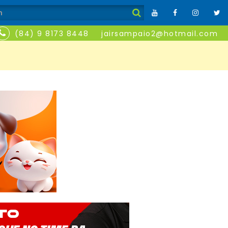
(84) 9 8173 8448
jairsampaio2@hotmail.com