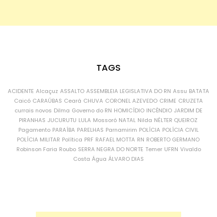
TAGS
ACIDENTE
Alcaçuz
ASSALTO
ASSEMBLEIA LEGISLATIVA DO RN
Assu
BATATA
Caicó
CARAÚBAS
Ceará
CHUVA
CORONEL AZEVEDO
CRIME
CRUZETA
currais novos
Dilma
Governo do RN
HOMICÍDIO
INCÊNDIO
JARDIM DE
PIRANHAS
JUCURUTU
LULA
Mossoró
NATAL
Nilda
NÉLTER QUEIROZ
Pagamento
PARAÍBA
PARELHAS
Parnamirim
POLÍCIA
POLÍCIA CIVIL
POLÍCIA MILITAR
Política
PRF
RAFAEL MOTTA
RN
ROBERTO GERMANO
Robinson Faria
Roubo
SERRA NEGRA DO NORTE
Temer
UFRN
Vivaldo
Costa
Água
ÁLVARO DIAS