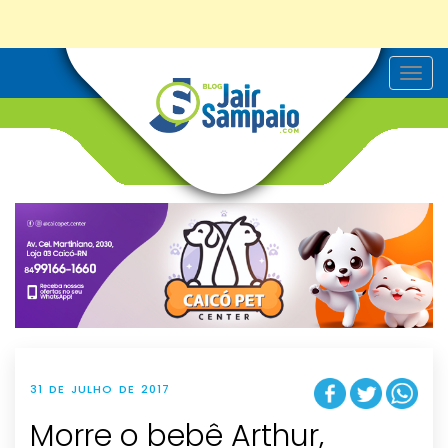
T
o
g
g
l
e
n
a
v
i
g
a
t
i
o
n
31 DE JULHO DE 2017
Morre o bebê Arthur,