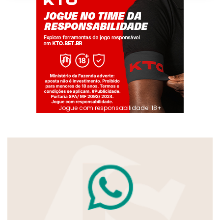
Jogue com responsabilidade. 18+