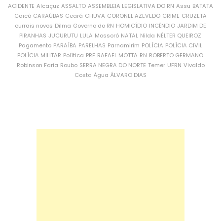
ACIDENTE
Alcaçuz
ASSALTO
ASSEMBLEIA LEGISLATIVA DO RN
Assu
BATATA
Caicó
CARAÚBAS
Ceará
CHUVA
CORONEL AZEVEDO
CRIME
CRUZETA
currais novos
Dilma
Governo do RN
HOMICÍDIO
INCÊNDIO
JARDIM DE
PIRANHAS
JUCURUTU
LULA
Mossoró
NATAL
Nilda
NÉLTER QUEIROZ
Pagamento
PARAÍBA
PARELHAS
Parnamirim
POLÍCIA
POLÍCIA CIVIL
POLÍCIA MILITAR
Política
PRF
RAFAEL MOTTA
RN
ROBERTO GERMANO
Robinson Faria
Roubo
SERRA NEGRA DO NORTE
Temer
UFRN
Vivaldo
Costa
Água
ÁLVARO DIAS