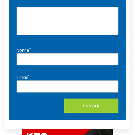
*
Nome
*
Email
ENVIAR