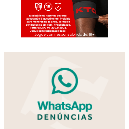
Jogue com responsabilidade. 18+