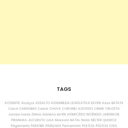
TAGS
ACIDENTE
Alcaçuz
ASSALTO
ASSEMBLEIA LEGISLATIVA DO RN
Assu
BATATA
Caicó
CARAÚBAS
Ceará
CHUVA
CORONEL AZEVEDO
CRIME
CRUZETA
currais novos
Dilma
Governo do RN
HOMICÍDIO
INCÊNDIO
JARDIM DE
PIRANHAS
JUCURUTU
LULA
Mossoró
NATAL
Nilda
NÉLTER QUEIROZ
Pagamento
PARAÍBA
PARELHAS
Parnamirim
POLÍCIA
POLÍCIA CIVIL