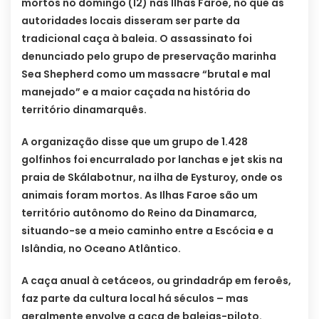
mortos no domingo (12) nas Ilhas Faroe, no que as
autoridades locais disseram ser parte da
tradicional caça à baleia. O assassinato foi
denunciado pelo grupo de preservação marinha
Sea Shepherd como um massacre “brutal e mal
manejado” e a maior caçada na história do
território dinamarquês.
A organização disse que um grupo de 1.428
golfinhos foi encurralado por lanchas e jet skis na
praia de Skálabotnur, na ilha de Eysturoy, onde os
animais foram mortos. As Ilhas Faroe são um
território autônomo do Reino da Dinamarca,
situando-se a meio caminho entre a Escócia e a
Islândia, no Oceano Atlântico.
A caça anual à cetáceos, ou grindadráp em feroês,
faz parte da cultura local há séculos – mas
geralmente envolve a caça de baleias-piloto.