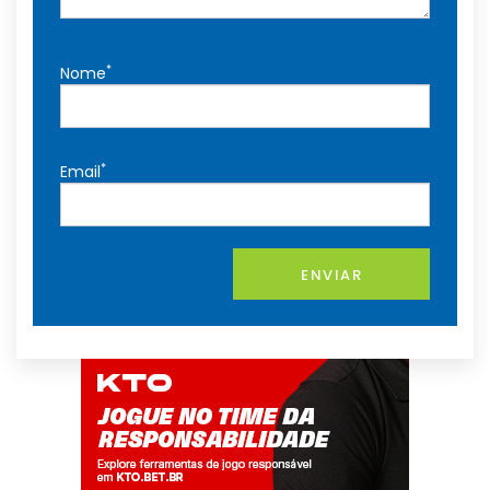
*
Nome
*
Email
ENVIAR