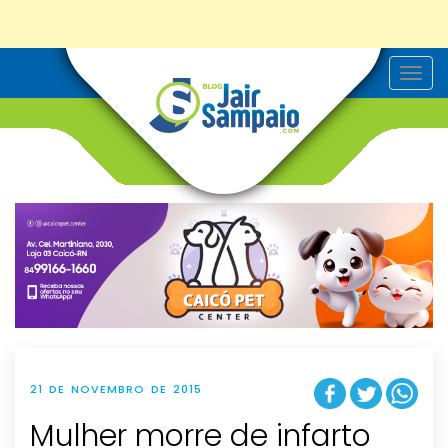
T
o
g
g
l
e
n
a
v
i
g
a
t
i
o
n
21 DE NOVEMBRO DE 2015
Mulher morre de infarto