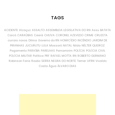
TAGS
ACIDENTE
Alcaçuz
ASSALTO
ASSEMBLEIA LEGISLATIVA DO RN
Assu
BATATA
Caicó
CARAÚBAS
Ceará
CHUVA
CORONEL AZEVEDO
CRIME
CRUZETA
currais novos
Dilma
Governo do RN
HOMICÍDIO
INCÊNDIO
JARDIM DE
PIRANHAS
JUCURUTU
LULA
Mossoró
NATAL
Nilda
NÉLTER QUEIROZ
Pagamento
PARAÍBA
PARELHAS
Parnamirim
POLÍCIA
POLÍCIA CIVIL
POLÍCIA MILITAR
Política
PRF
RAFAEL MOTTA
RN
ROBERTO GERMANO
Robinson Faria
Roubo
SERRA NEGRA DO NORTE
Temer
UFRN
Vivaldo
Costa
Água
ÁLVARO DIAS