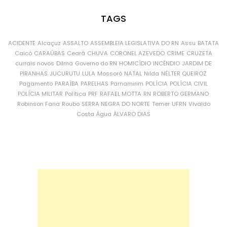
TAGS
ACIDENTE
Alcaçuz
ASSALTO
ASSEMBLEIA LEGISLATIVA DO RN
Assu
BATATA
Caicó
CARAÚBAS
Ceará
CHUVA
CORONEL AZEVEDO
CRIME
CRUZETA
currais novos
Dilma
Governo do RN
HOMICÍDIO
INCÊNDIO
JARDIM DE
PIRANHAS
JUCURUTU
LULA
Mossoró
NATAL
Nilda
NÉLTER QUEIROZ
Pagamento
PARAÍBA
PARELHAS
Parnamirim
POLÍCIA
POLÍCIA CIVIL
POLÍCIA MILITAR
Política
PRF
RAFAEL MOTTA
RN
ROBERTO GERMANO
Robinson Faria
Roubo
SERRA NEGRA DO NORTE
Temer
UFRN
Vivaldo
Costa
Água
ÁLVARO DIAS