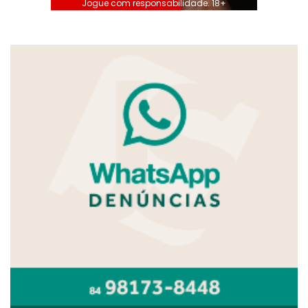
Jogue com responsabilidade. 18+