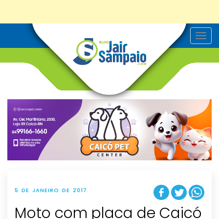
T
o
g
g
l
e
n
a
v
i
g
a
t
i
o
n
5 DE JANEIRO DE 2017
Moto com placa de Caicó