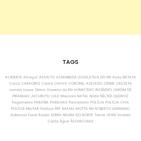
TAGS
ACIDENTE
Alcaçuz
ASSALTO
ASSEMBLEIA LEGISLATIVA DO RN
Assu
BATATA
Caicó
CARAÚBAS
Ceará
CHUVA
CORONEL AZEVEDO
CRIME
CRUZETA
currais novos
Dilma
Governo do RN
HOMICÍDIO
INCÊNDIO
JARDIM DE
PIRANHAS
JUCURUTU
LULA
Mossoró
NATAL
Nilda
NÉLTER QUEIROZ
Pagamento
PARAÍBA
PARELHAS
Parnamirim
POLÍCIA
POLÍCIA CIVIL
POLÍCIA MILITAR
Política
PRF
RAFAEL MOTTA
RN
ROBERTO GERMANO
Robinson Faria
Roubo
SERRA NEGRA DO NORTE
Temer
UFRN
Vivaldo
Costa
Água
ÁLVARO DIAS