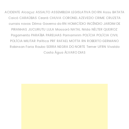
ACIDENTE
Alcaçuz
ASSALTO
ASSEMBLEIA LEGISLATIVA DO RN
Assu
BATATA
Caicó
CARAÚBAS
Ceará
CHUVA
CORONEL AZEVEDO
CRIME
CRUZETA
currais novos
Dilma
Governo do RN
HOMICÍDIO
INCÊNDIO
JARDIM DE
PIRANHAS
JUCURUTU
LULA
Mossoró
NATAL
Nilda
NÉLTER QUEIROZ
Pagamento
PARAÍBA
PARELHAS
Parnamirim
POLÍCIA
POLÍCIA CIVIL
POLÍCIA MILITAR
Política
PRF
RAFAEL MOTTA
RN
ROBERTO GERMANO
Robinson Faria
Roubo
SERRA NEGRA DO NORTE
Temer
UFRN
Vivaldo
Costa
Água
ÁLVARO DIAS