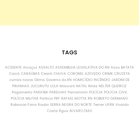
TAGS
ACIDENTE
Alcaçuz
ASSALTO
ASSEMBLEIA LEGISLATIVA DO RN
Assu
BATATA
Caicó
CARAÚBAS
Ceará
CHUVA
CORONEL AZEVEDO
CRIME
CRUZETA
currais novos
Dilma
Governo do RN
HOMICÍDIO
INCÊNDIO
JARDIM DE
PIRANHAS
JUCURUTU
LULA
Mossoró
NATAL
Nilda
NÉLTER QUEIROZ
Pagamento
PARAÍBA
PARELHAS
Parnamirim
POLÍCIA
POLÍCIA CIVIL
POLÍCIA MILITAR
Política
PRF
RAFAEL MOTTA
RN
ROBERTO GERMANO
Robinson Faria
Roubo
SERRA NEGRA DO NORTE
Temer
UFRN
Vivaldo
Costa
Água
ÁLVARO DIAS