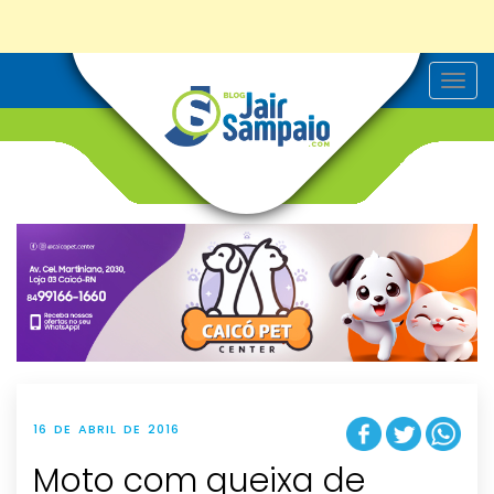
T
o
g
g
l
e
n
a
v
i
g
a
t
i
o
n
16 DE ABRIL DE 2016
Moto com queixa de