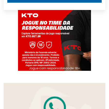
Jogue com responsabilidade. 18+