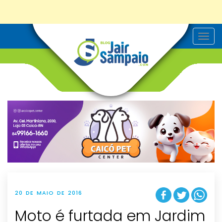
T
o
g
g
l
e
n
a
v
i
g
a
t
i
o
n
20 DE MAIO DE 2016
Moto é furtada em Jardim