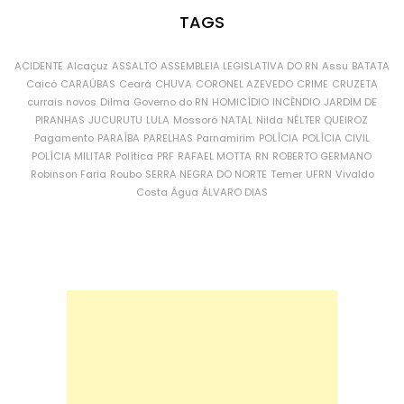
TAGS
ACIDENTE
Alcaçuz
ASSALTO
ASSEMBLEIA LEGISLATIVA DO RN
Assu
BATATA
Caicó
CARAÚBAS
Ceará
CHUVA
CORONEL AZEVEDO
CRIME
CRUZETA
currais novos
Dilma
Governo do RN
HOMICÍDIO
INCÊNDIO
JARDIM DE
PIRANHAS
JUCURUTU
LULA
Mossoró
NATAL
Nilda
NÉLTER QUEIROZ
Pagamento
PARAÍBA
PARELHAS
Parnamirim
POLÍCIA
POLÍCIA CIVIL
POLÍCIA MILITAR
Política
PRF
RAFAEL MOTTA
RN
ROBERTO GERMANO
Robinson Faria
Roubo
SERRA NEGRA DO NORTE
Temer
UFRN
Vivaldo
Costa
Água
ÁLVARO DIAS