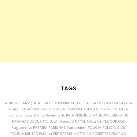
TAGS
ACIDENTE
Alcaçuz
ASSALTO
ASSEMBLEIA LEGISLATIVA DO RN
Assu
BATATA
Caicó
CARAÚBAS
Ceará
CHUVA
CORONEL AZEVEDO
CRIME
CRUZETA
currais novos
Dilma
Governo do RN
HOMICÍDIO
INCÊNDIO
JARDIM DE
PIRANHAS
JUCURUTU
LULA
Mossoró
NATAL
Nilda
NÉLTER QUEIROZ
Pagamento
PARAÍBA
PARELHAS
Parnamirim
POLÍCIA
POLÍCIA CIVIL
POLÍCIA MILITAR
Política
PRF
RAFAEL MOTTA
RN
ROBERTO GERMANO