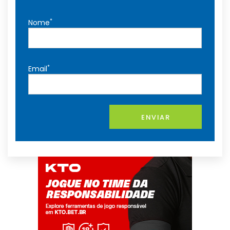
*
Nome
*
Email
ENVIAR