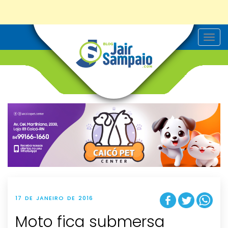
T
o
g
g
l
e
n
a
v
i
g
a
t
i
o
n
17 DE JANEIRO DE 2016
Moto fica submersa