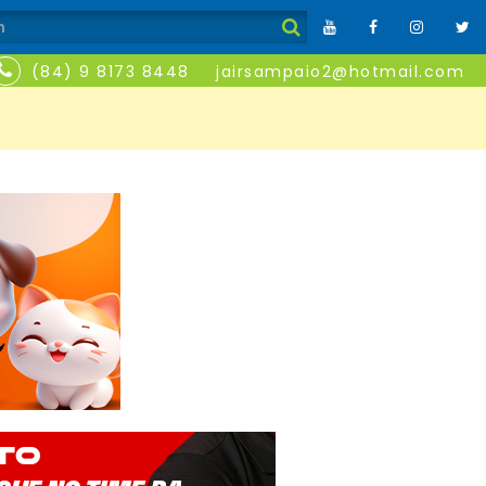
(84) 9 8173 8448
jairsampaio2@hotmail.com