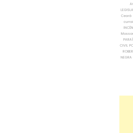
A
LEGISL
Ceará
curra
INCÊ
Mosso
PARA
CIVIL
PO
ROBE
NEGRA 