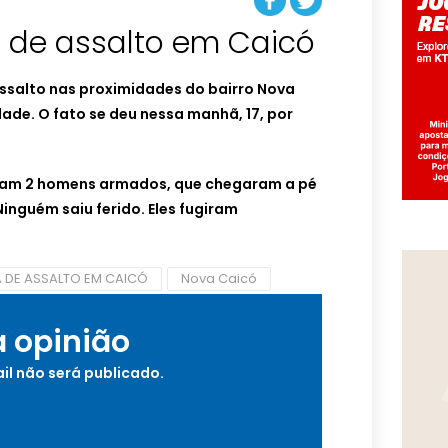
de assalto em Caicó
salto nas proximidades do bairro Nova
dade. O fato se deu nessa manhã, 17, por
eram 2 homens armados, que chegaram a pé
Ninguém saiu ferido. Eles fugiram
DE ASSALTO EM CAICÓ
Nova Caicó
a opinião
il não será publicado.