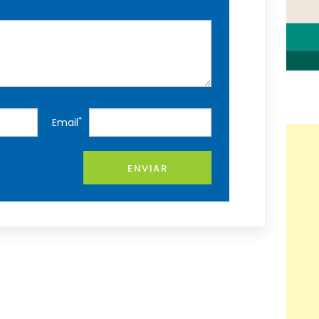
*
Email
ENVIAR