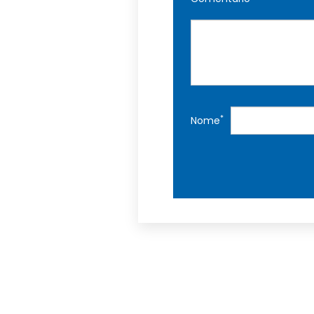
*
Nome