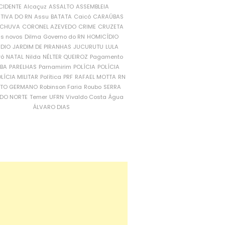
CIDENTE
Alcaçuz
ASSALTO
ASSEMBLEIA
ATIVA DO RN
Assu
BATATA
Caicó
CARAÚBAS
CHUVA
CORONEL AZEVEDO
CRIME
CRUZETA
is novos
Dilma
Governo do RN
HOMICÍDIO
NDIO
JARDIM DE PIRANHAS
JUCURUTU
LULA
ró
NATAL
Nilda
NÉLTER QUEIROZ
Pagamento
ÍBA
PARELHAS
Parnamirim
POLÍCIA
POLÍCIA
LÍCIA MILITAR
Política
PRF
RAFAEL MOTTA
RN
RTO GERMANO
Robinson Faria
Roubo
SERRA
DO NORTE
Temer
UFRN
Vivaldo Costa
Água
ÁLVARO DIAS