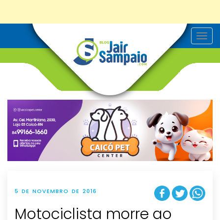
T
o
g
g
l
e
n
a
v
i
g
a
t
i
o
n
5 DE NOVEMBRO DE 2016
Motociclista morre ao