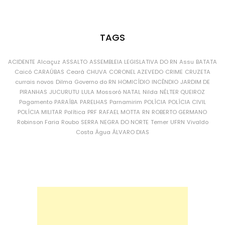
TAGS
ACIDENTE
Alcaçuz
ASSALTO
ASSEMBLEIA LEGISLATIVA DO RN
Assu
BATATA
Caicó
CARAÚBAS
Ceará
CHUVA
CORONEL AZEVEDO
CRIME
CRUZETA
currais novos
Dilma
Governo do RN
HOMICÍDIO
INCÊNDIO
JARDIM DE
PIRANHAS
JUCURUTU
LULA
Mossoró
NATAL
Nilda
NÉLTER QUEIROZ
Pagamento
PARAÍBA
PARELHAS
Parnamirim
POLÍCIA
POLÍCIA CIVIL
POLÍCIA MILITAR
Política
PRF
RAFAEL MOTTA
RN
ROBERTO GERMANO
Robinson Faria
Roubo
SERRA NEGRA DO NORTE
Temer
UFRN
Vivaldo
Costa
Água
ÁLVARO DIAS