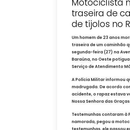
Motociclista 
traseira de 
de tijolos no 
Um homem de 23 anos morr
traseira de um caminhão 
segunda-feira (27) na Ave
Baraúna, no Oeste potiguar
Serviço de Atendimento Móv
A Polícia Militar informou 
madrugada. De acordo com
acidente, o rapaz estava v
Nossa Senhora das Graças
Testemunhas contaram à PM
namorada, pegou a motocic
testemunhas, ele passou em