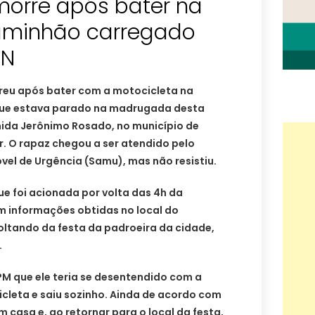
morre após bater na
caminhão carregado
RN
eu após bater com a motocicleta na
que estava parado na madrugada desta
nida Jerônimo Rosado, no município de
. O rapaz chegou a ser atendido pelo
el de Urgência (Samu), mas não resistiu.
que foi acionada por volta das 4h da
 informações obtidas no local do
oltando da festa da padroeira da cidade,
.
 que ele teria se desentendido com a
leta e saiu sozinho. Ainda de acordo com
 casa e, ao retornar para o local da festa,