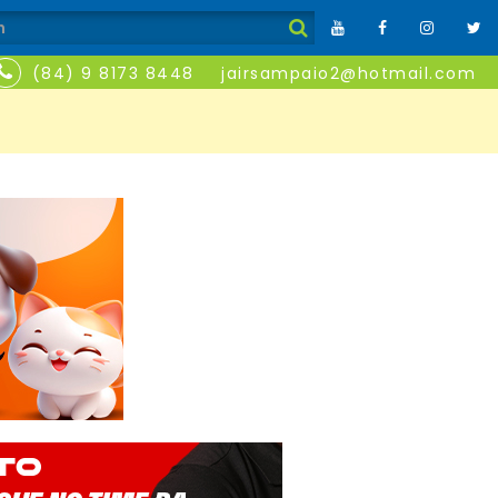
(84) 9 8173 8448
jairsampaio2@hotmail.com