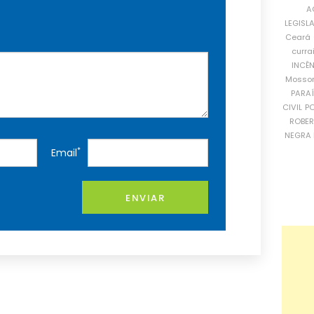
A
LEGISL
Ceará
curra
INCÊ
Mosso
PARA
CIVIL
PO
ROBE
NEGRA 
*
Email
ENVIAR