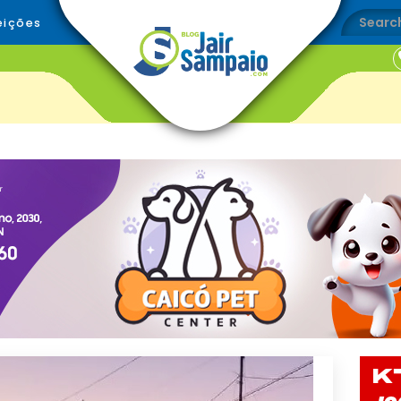
eições