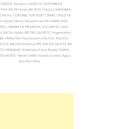
CIDENTE
Alcaçuz
ASSALTO
ASSEMBLEIA
ATIVA DO RN
Assu
BATATA
Caicó
CARAÚBAS
CHUVA
CORONEL AZEVEDO
CRIME
CRUZETA
is novos
Dilma
Governo do RN
HOMICÍDIO
NDIO
JARDIM DE PIRANHAS
JUCURUTU
LULA
ró
NATAL
Nilda
NÉLTER QUEIROZ
Pagamento
ÍBA
PARELHAS
Parnamirim
POLÍCIA
POLÍCIA
LÍCIA MILITAR
Política
PRF
RAFAEL MOTTA
RN
RTO GERMANO
Robinson Faria
Roubo
SERRA
DO NORTE
Temer
UFRN
Vivaldo Costa
Água
ÁLVARO DIAS