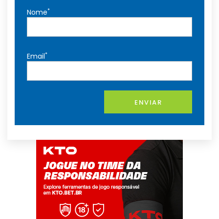
*
Nome
*
Email
ENVIAR