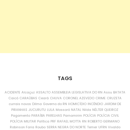
TAGS
ACIDENTE
Alcaçuz
ASSALTO
ASSEMBLEIA LEGISLATIVA DO RN
Assu
BATATA
Caicó
CARAÚBAS
Ceará
CHUVA
CORONEL AZEVEDO
CRIME
CRUZETA
currais novos
Dilma
Governo do RN
HOMICÍDIO
INCÊNDIO
JARDIM DE
PIRANHAS
JUCURUTU
LULA
Mossoró
NATAL
Nilda
NÉLTER QUEIROZ
Pagamento
PARAÍBA
PARELHAS
Parnamirim
POLÍCIA
POLÍCIA CIVIL
POLÍCIA MILITAR
Política
PRF
RAFAEL MOTTA
RN
ROBERTO GERMANO
Robinson Faria
Roubo
SERRA NEGRA DO NORTE
Temer
UFRN
Vivaldo