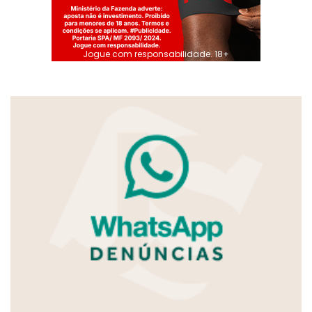
Jogue com responsabilidade. 18+