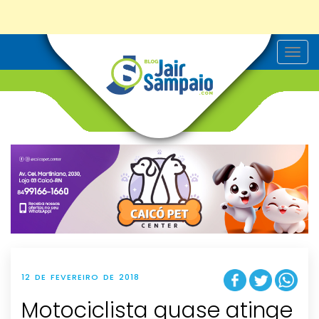
T
o
g
g
l
e
n
a
v
i
g
a
t
i
o
n
12 DE FEVEREIRO DE 2018
Motociclista quase atinge