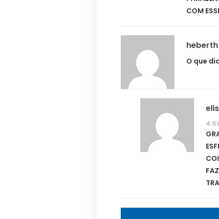
COM ESSE
heberth
O que di
el
4:5
GRA
ESF
COI
FAZ
TRA