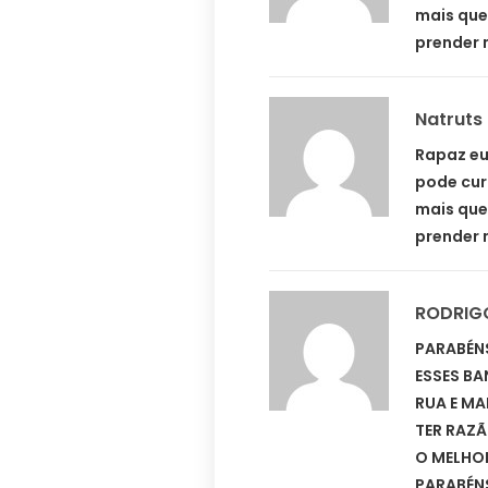
mais que
prender
Natruts
Rapaz eu
pode cur
mais que
prender
RODRIG
PARABÉNS
ESSES B
RUA E MA
TER RAZÃ
O MELHOR
PARABÉNS