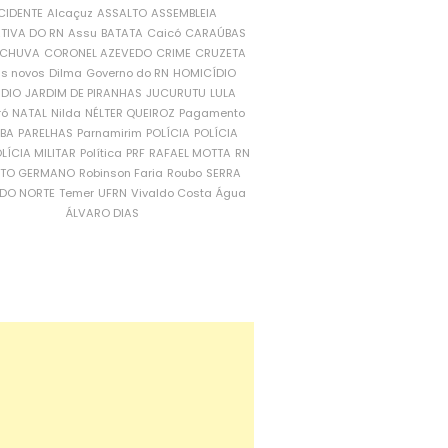
CIDENTE
Alcaçuz
ASSALTO
ASSEMBLEIA
ATIVA DO RN
Assu
BATATA
Caicó
CARAÚBAS
CHUVA
CORONEL AZEVEDO
CRIME
CRUZETA
is novos
Dilma
Governo do RN
HOMICÍDIO
NDIO
JARDIM DE PIRANHAS
JUCURUTU
LULA
ró
NATAL
Nilda
NÉLTER QUEIROZ
Pagamento
ÍBA
PARELHAS
Parnamirim
POLÍCIA
POLÍCIA
LÍCIA MILITAR
Política
PRF
RAFAEL MOTTA
RN
RTO GERMANO
Robinson Faria
Roubo
SERRA
DO NORTE
Temer
UFRN
Vivaldo Costa
Água
ÁLVARO DIAS