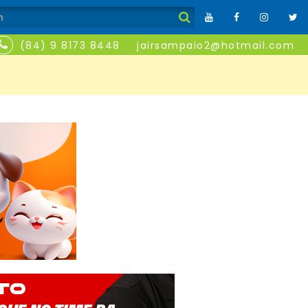
(84) 9 8173 8448
jairsampaio2@hotmail.com