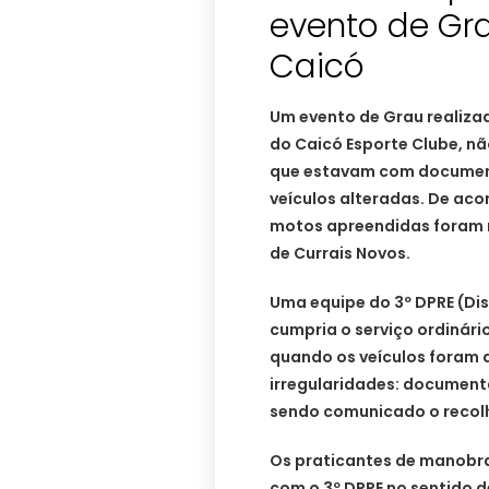
evento de Gr
Caicó
Um evento de Grau realiza
do Caicó Esporte Clube, n
que estavam com documenta
veículos alteradas. De ac
motos apreendidas foram 
de Currais Novos.
Uma equipe do 3º DPRE (Dist
cumpria o serviço ordinário
quando os veículos foram
irregularidades: documenta
sendo comunicado o recol
Os praticantes de manobra
com o 3º DPRE no sentido d