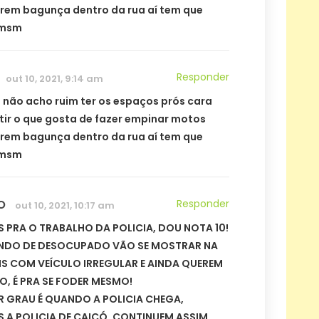
rem bagunça dentro da rua aí tem que
 msm
Responder
out 10, 2021, 9:14 am
 não acho ruim ter os espaços prós cara
tir o que gosta de fazer empinar motos
rem bagunça dentro da rua aí tem que
 msm
O
Responder
out 10, 2021, 10:17 am
 PRA O TRABALHO DA POLICIA, DOU NOTA 10!
ANDO DE DESOCUPADO VÃO SE MOSTRAR NA
IS COM VEÍCULO IRREGULAR E AINDA QUEREM
O, É PRA SE FODER MESMO!
 GRAU É QUANDO A POLICIA CHEGA,
 A POLICIA DE CAICÓ, CONTINUEM ASSIM