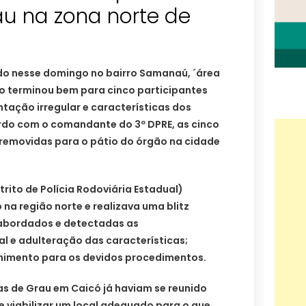
au na zona norte de
do nesse domingo no bairro Samanaú, ´área
ão terminou bem para cinco participantes
ção irregular e características dos
ordo com o comandante do 3º DPRE, as cinco
removidas para o pátio do órgão na cidade
rito de Polícia Rodoviária Estadual)
 na região norte e realizava uma blitz
 abordados e detectadas as
l e adulteração das características;
himento para os devidos procedimentos.
s de Grau em Caicó já haviam se reunido
e viabilizar um local adequado para o que