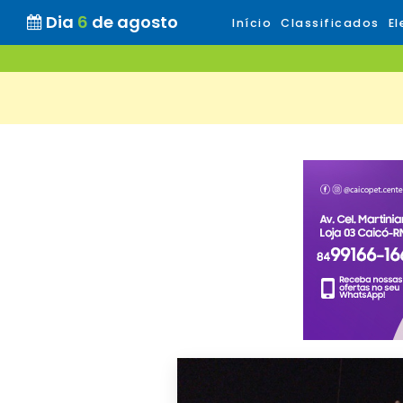
Dia
6
de agosto
Início
Classificados
El