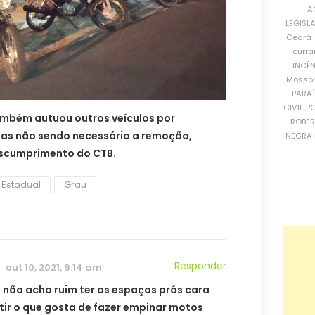
A
LEGISL
Ceará
curra
INCÊ
Mosso
PARA
CIVIL
PO
mbém autuou outros veículos por
ROBE
 mas não sendo necessária a remoção,
NEGRA 
escumprimento do CTB.
a Estadual
Grau
Responder
out 10, 2021, 9:14 am
 não acho ruim ter os espaços prós cara
tir o que gosta de fazer empinar motos