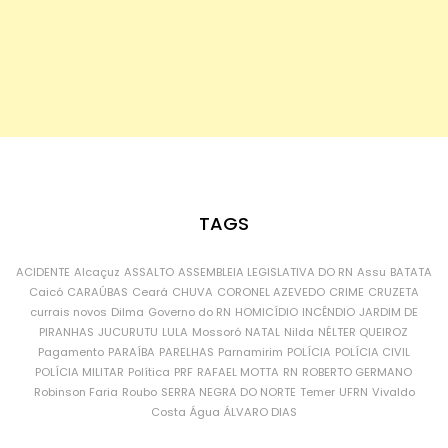
TAGS
ACIDENTE
Alcaçuz
ASSALTO
ASSEMBLEIA LEGISLATIVA DO RN
Assu
BATATA
Caicó
CARAÚBAS
Ceará
CHUVA
CORONEL AZEVEDO
CRIME
CRUZETA
currais novos
Dilma
Governo do RN
HOMICÍDIO
INCÊNDIO
JARDIM DE
PIRANHAS
JUCURUTU
LULA
Mossoró
NATAL
Nilda
NÉLTER QUEIROZ
Pagamento
PARAÍBA
PARELHAS
Parnamirim
POLÍCIA
POLÍCIA CIVIL
POLÍCIA MILITAR
Política
PRF
RAFAEL MOTTA
RN
ROBERTO GERMANO
Robinson Faria
Roubo
SERRA NEGRA DO NORTE
Temer
UFRN
Vivaldo
Costa
Água
ÁLVARO DIAS