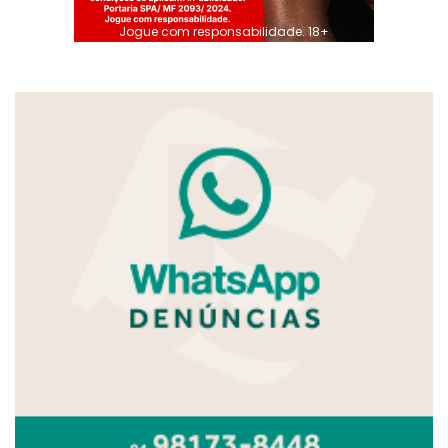
Jogue com responsabilidade. 18+