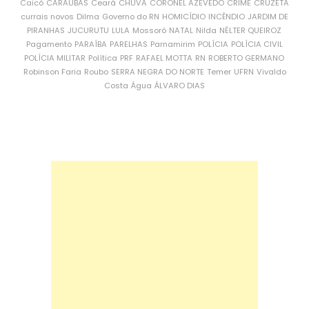
Caicó
CARAÚBAS
Ceará
CHUVA
CORONEL AZEVEDO
CRIME
CRUZETA
currais novos
Dilma
Governo do RN
HOMICÍDIO
INCÊNDIO
JARDIM DE
PIRANHAS
JUCURUTU
LULA
Mossoró
NATAL
Nilda
NÉLTER QUEIROZ
Pagamento
PARAÍBA
PARELHAS
Parnamirim
POLÍCIA
POLÍCIA CIVIL
POLÍCIA MILITAR
Política
PRF
RAFAEL MOTTA
RN
ROBERTO GERMANO
Robinson Faria
Roubo
SERRA NEGRA DO NORTE
Temer
UFRN
Vivaldo
Costa
Água
ÁLVARO DIAS