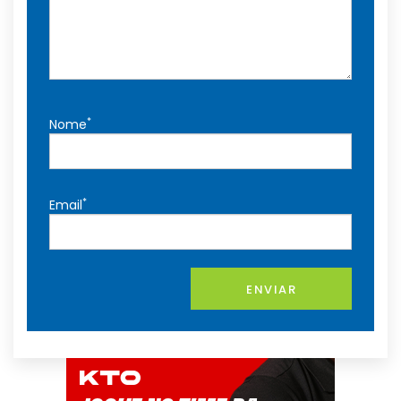
*
Nome
*
Email
ENVIAR