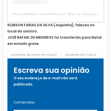
Uma publicação compartilhada por Blog Jair Sampaio (@blogjairsampaio_)
KLEBSON FARIAS DA SILVA (Juquinha), faleceu no
local do sinistro.
JOSÉ RAFAEL DE MEDEIROS foi transferido para Natal
em estado grave.
acidente de moto em Caicó
acidente em Caicó
Escreva sua opinião
O seu endereço de e-mail não será
publicado.
Comentário