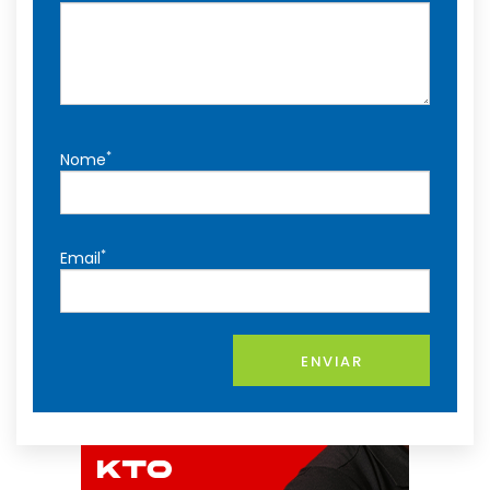
*
Nome
*
Email
ENVIAR