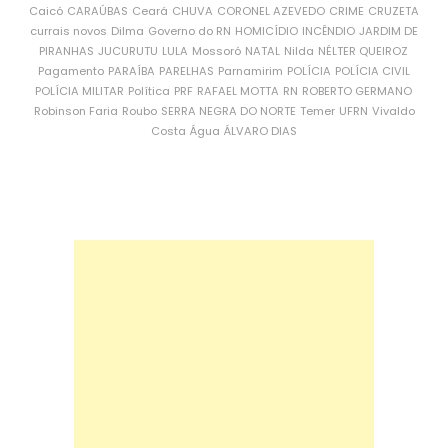
Caicó
CARAÚBAS
Ceará
CHUVA
CORONEL AZEVEDO
CRIME
CRUZETA
currais novos
Dilma
Governo do RN
HOMICÍDIO
INCÊNDIO
JARDIM DE
PIRANHAS
JUCURUTU
LULA
Mossoró
NATAL
Nilda
NÉLTER QUEIROZ
Pagamento
PARAÍBA
PARELHAS
Parnamirim
POLÍCIA
POLÍCIA CIVIL
POLÍCIA MILITAR
Política
PRF
RAFAEL MOTTA
RN
ROBERTO GERMANO
Robinson Faria
Roubo
SERRA NEGRA DO NORTE
Temer
UFRN
Vivaldo
Costa
Água
ÁLVARO DIAS