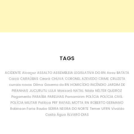
TAGS
ACIDENTE
Alcaçuz
ASSALTO
ASSEMBLEIA LEGISLATIVA DO RN
Assu
BATATA
Caicó
CARAÚBAS
Ceará
CHUVA
CORONEL AZEVEDO
CRIME
CRUZETA
currais novos
Dilma
Governo do RN
HOMICÍDIO
INCÊNDIO
JARDIM DE
PIRANHAS
JUCURUTU
LULA
Mossoró
NATAL
Nilda
NÉLTER QUEIROZ
Pagamento
PARAÍBA
PARELHAS
Parnamirim
POLÍCIA
POLÍCIA CIVIL
POLÍCIA MILITAR
Política
PRF
RAFAEL MOTTA
RN
ROBERTO GERMANO
Robinson Faria
Roubo
SERRA NEGRA DO NORTE
Temer
UFRN
Vivaldo
Costa
Água
ÁLVARO DIAS