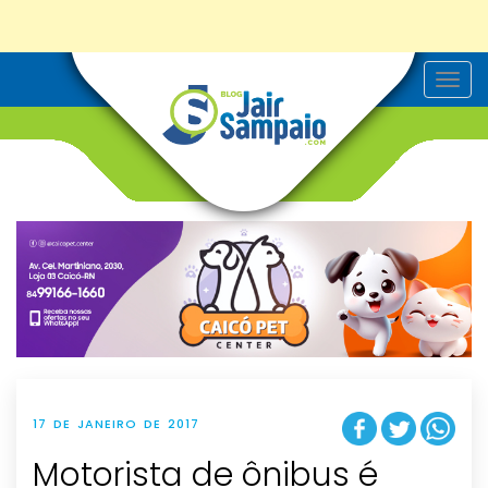
T
o
g
g
l
e
n
a
v
i
g
a
t
i
o
n
17 DE JANEIRO DE 2017
Motorista de ônibus é