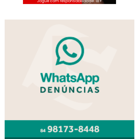
Jogue com responsabilidade. 18+