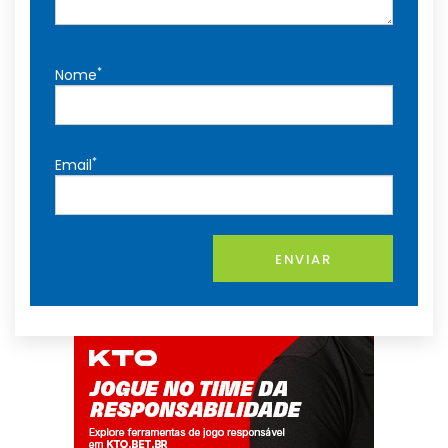
*
Nome
*
Email
ENVIAR