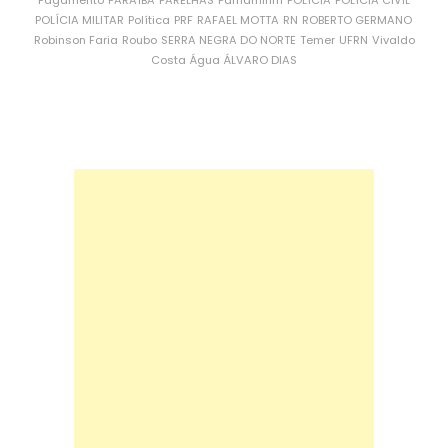
Pagamento
PARAÍBA
PARELHAS
Parnamirim
POLÍCIA
POLÍCIA CIVIL
POLÍCIA MILITAR
Política
PRF
RAFAEL MOTTA
RN
ROBERTO GERMANO
Robinson Faria
Roubo
SERRA NEGRA DO NORTE
Temer
UFRN
Vivaldo
Costa
Água
ÁLVARO DIAS