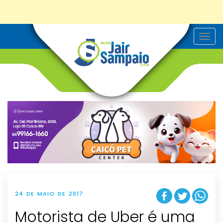
T
o
g
g
l
e
n
a
v
i
g
a
t
i
o
n
24 DE MAIO DE 2017
Motorista de Uber é uma