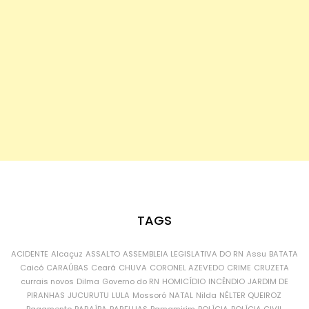
TAGS
ACIDENTE
Alcaçuz
ASSALTO
ASSEMBLEIA LEGISLATIVA DO RN
Assu
BATATA
Caicó
CARAÚBAS
Ceará
CHUVA
CORONEL AZEVEDO
CRIME
CRUZETA
currais novos
Dilma
Governo do RN
HOMICÍDIO
INCÊNDIO
JARDIM DE
PIRANHAS
JUCURUTU
LULA
Mossoró
NATAL
Nilda
NÉLTER QUEIROZ