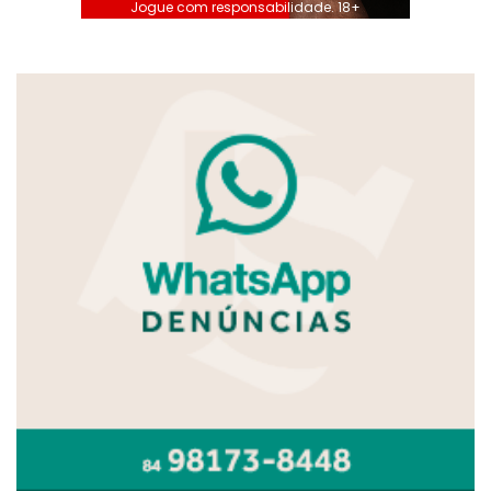
Jogue com responsabilidade. 18+