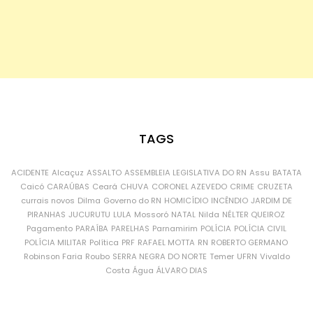
TAGS
ACIDENTE
Alcaçuz
ASSALTO
ASSEMBLEIA LEGISLATIVA DO RN
Assu
BATATA
Caicó
CARAÚBAS
Ceará
CHUVA
CORONEL AZEVEDO
CRIME
CRUZETA
currais novos
Dilma
Governo do RN
HOMICÍDIO
INCÊNDIO
JARDIM DE
PIRANHAS
JUCURUTU
LULA
Mossoró
NATAL
Nilda
NÉLTER QUEIROZ
Pagamento
PARAÍBA
PARELHAS
Parnamirim
POLÍCIA
POLÍCIA CIVIL
POLÍCIA MILITAR
Política
PRF
RAFAEL MOTTA
RN
ROBERTO GERMANO
Robinson Faria
Roubo
SERRA NEGRA DO NORTE
Temer
UFRN
Vivaldo
Costa
Água
ÁLVARO DIAS