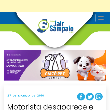
T
o
g
g
l
e
n
a
v
i
g
a
t
i
o
n
27 DE MARÇO DE 2016
Motorista desaparece e