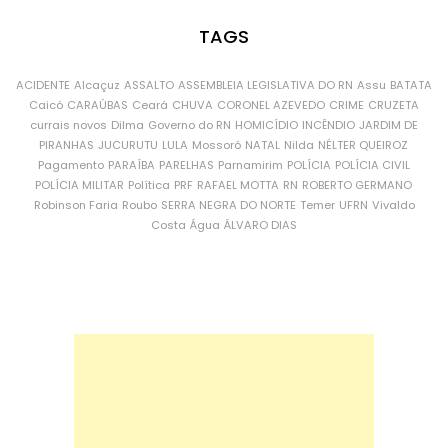
TAGS
ACIDENTE
Alcaçuz
ASSALTO
ASSEMBLEIA LEGISLATIVA DO RN
Assu
BATATA
Caicó
CARAÚBAS
Ceará
CHUVA
CORONEL AZEVEDO
CRIME
CRUZETA
currais novos
Dilma
Governo do RN
HOMICÍDIO
INCÊNDIO
JARDIM DE
PIRANHAS
JUCURUTU
LULA
Mossoró
NATAL
Nilda
NÉLTER QUEIROZ
Pagamento
PARAÍBA
PARELHAS
Parnamirim
POLÍCIA
POLÍCIA CIVIL
POLÍCIA MILITAR
Política
PRF
RAFAEL MOTTA
RN
ROBERTO GERMANO
Robinson Faria
Roubo
SERRA NEGRA DO NORTE
Temer
UFRN
Vivaldo
Costa
Água
ÁLVARO DIAS