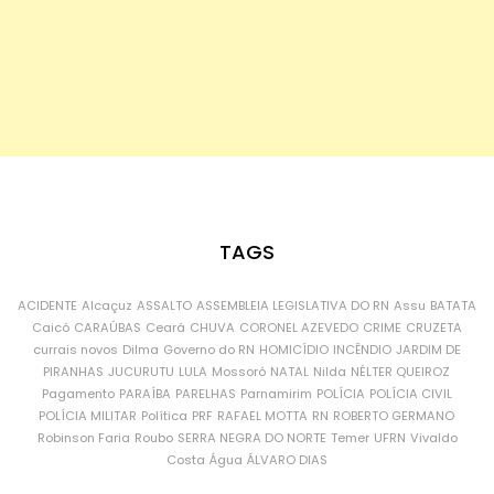
TAGS
ACIDENTE
Alcaçuz
ASSALTO
ASSEMBLEIA LEGISLATIVA DO RN
Assu
BATATA
Caicó
CARAÚBAS
Ceará
CHUVA
CORONEL AZEVEDO
CRIME
CRUZETA
currais novos
Dilma
Governo do RN
HOMICÍDIO
INCÊNDIO
JARDIM DE
PIRANHAS
JUCURUTU
LULA
Mossoró
NATAL
Nilda
NÉLTER QUEIROZ
Pagamento
PARAÍBA
PARELHAS
Parnamirim
POLÍCIA
POLÍCIA CIVIL
POLÍCIA MILITAR
Política
PRF
RAFAEL MOTTA
RN
ROBERTO GERMANO
Robinson Faria
Roubo
SERRA NEGRA DO NORTE
Temer
UFRN
Vivaldo
Costa
Água
ÁLVARO DIAS