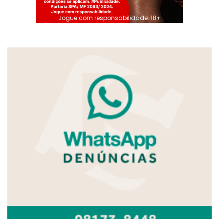
Jogue com responsabilidade. 18+