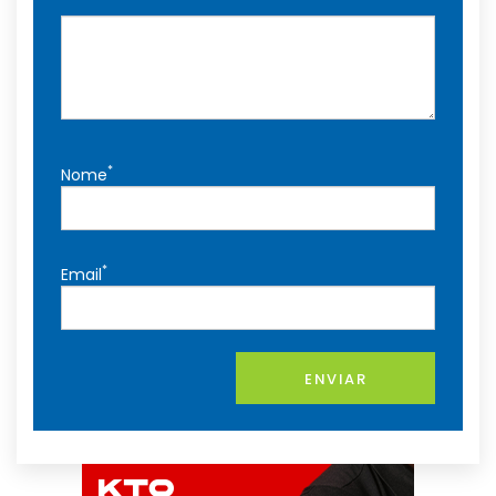
*
Nome
*
Email
ENVIAR