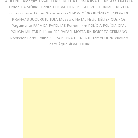
ACIDENTE
Alcaçuz
ASSALTO
ASSEMBLEIA LEGISLATIVA DO RN
Assu
BATATA
Caicó
CARAÚBAS
Ceará
CHUVA
CORONEL AZEVEDO
CRIME
CRUZETA
currais novos
Dilma
Governo do RN
HOMICÍDIO
INCÊNDIO
JARDIM DE
PIRANHAS
JUCURUTU
LULA
Mossoró
NATAL
Nilda
NÉLTER QUEIROZ
Pagamento
PARAÍBA
PARELHAS
Parnamirim
POLÍCIA
POLÍCIA CIVIL
POLÍCIA MILITAR
Política
PRF
RAFAEL MOTTA
RN
ROBERTO GERMANO
Robinson Faria
Roubo
SERRA NEGRA DO NORTE
Temer
UFRN
Vivaldo
Costa
Água
ÁLVARO DIAS