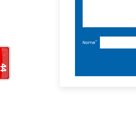
*
Nome