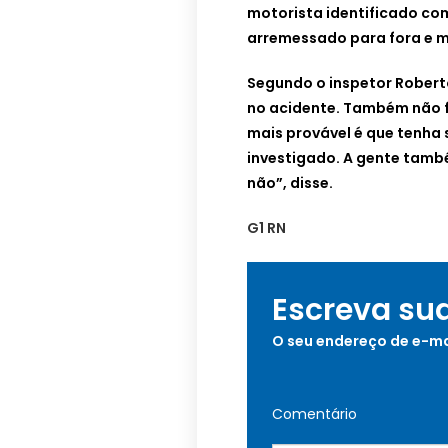
motorista identificado com
arremessado para fora e m
Segundo o inspetor Robert
no acidente. Também não f
mais provável é que tenha s
investigado. A gente també
não”, disse.
G1 RN
Escreva su
O seu endereço de e-ma
Comentário