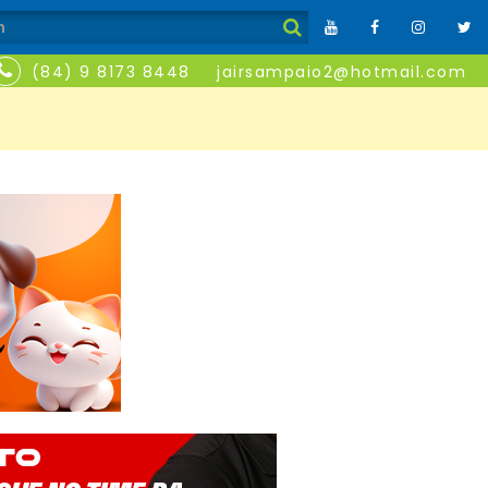
(84) 9 8173 8448
jairsampaio2@hotmail.com