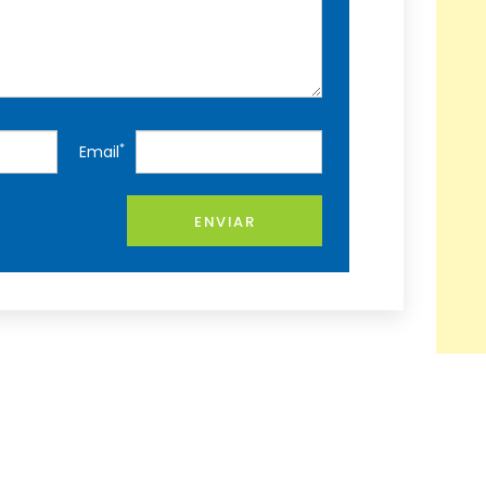
*
Email
ENVIAR