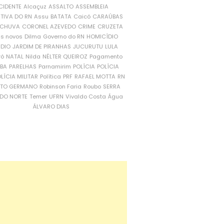
CIDENTE
Alcaçuz
ASSALTO
ASSEMBLEIA
ATIVA DO RN
Assu
BATATA
Caicó
CARAÚBAS
CHUVA
CORONEL AZEVEDO
CRIME
CRUZETA
is novos
Dilma
Governo do RN
HOMICÍDIO
NDIO
JARDIM DE PIRANHAS
JUCURUTU
LULA
ró
NATAL
Nilda
NÉLTER QUEIROZ
Pagamento
ÍBA
PARELHAS
Parnamirim
POLÍCIA
POLÍCIA
LÍCIA MILITAR
Política
PRF
RAFAEL MOTTA
RN
RTO GERMANO
Robinson Faria
Roubo
SERRA
DO NORTE
Temer
UFRN
Vivaldo Costa
Água
ÁLVARO DIAS