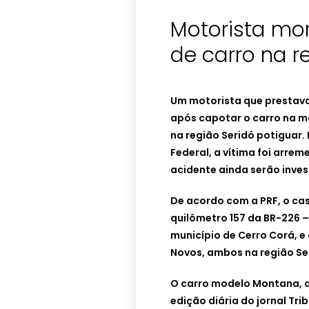
Motorista mo
de carro na r
Um motorista que prestava
após capotar o carro na m
na região Seridó potiguar.
Federal, a vítima foi arre
acidente ainda serão inve
De acordo com a PRF, o ca
quilômetro 157 da BR-226 –
município de Cerro Corá, e 
Novos, ambos na região Se
O carro modelo Montana, qu
edição diária do jornal Tri