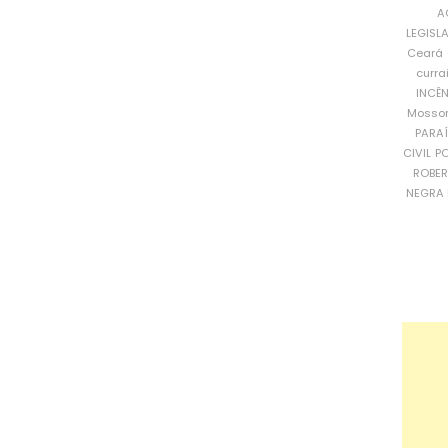
A
LEGISL
Ceará
curra
INCÊ
Mosso
PARA
CIVIL
PO
ROBE
NEGRA 