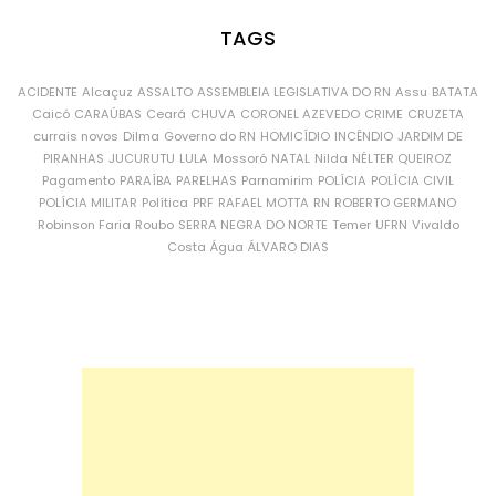
TAGS
ACIDENTE
Alcaçuz
ASSALTO
ASSEMBLEIA LEGISLATIVA DO RN
Assu
BATATA
Caicó
CARAÚBAS
Ceará
CHUVA
CORONEL AZEVEDO
CRIME
CRUZETA
currais novos
Dilma
Governo do RN
HOMICÍDIO
INCÊNDIO
JARDIM DE
PIRANHAS
JUCURUTU
LULA
Mossoró
NATAL
Nilda
NÉLTER QUEIROZ
Pagamento
PARAÍBA
PARELHAS
Parnamirim
POLÍCIA
POLÍCIA CIVIL
POLÍCIA MILITAR
Política
PRF
RAFAEL MOTTA
RN
ROBERTO GERMANO
Robinson Faria
Roubo
SERRA NEGRA DO NORTE
Temer
UFRN
Vivaldo
Costa
Água
ÁLVARO DIAS