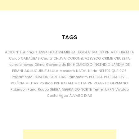
TAGS
ACIDENTE
Alcaçuz
ASSALTO
ASSEMBLEIA LEGISLATIVA DO RN
Assu
BATATA
Caicó
CARAÚBAS
Ceará
CHUVA
CORONEL AZEVEDO
CRIME
CRUZETA
currais novos
Dilma
Governo do RN
HOMICÍDIO
INCÊNDIO
JARDIM DE
PIRANHAS
JUCURUTU
LULA
Mossoró
NATAL
Nilda
NÉLTER QUEIROZ
Pagamento
PARAÍBA
PARELHAS
Parnamirim
POLÍCIA
POLÍCIA CIVIL
POLÍCIA MILITAR
Política
PRF
RAFAEL MOTTA
RN
ROBERTO GERMANO
Robinson Faria
Roubo
SERRA NEGRA DO NORTE
Temer
UFRN
Vivaldo
Costa
Água
ÁLVARO DIAS