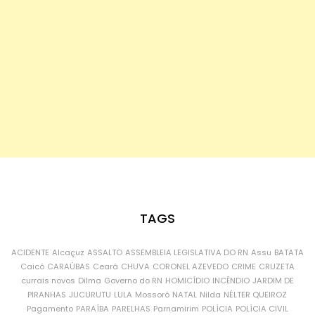
TAGS
ACIDENTE
Alcaçuz
ASSALTO
ASSEMBLEIA LEGISLATIVA DO RN
Assu
BATATA
Caicó
CARAÚBAS
Ceará
CHUVA
CORONEL AZEVEDO
CRIME
CRUZETA
currais novos
Dilma
Governo do RN
HOMICÍDIO
INCÊNDIO
JARDIM DE
PIRANHAS
JUCURUTU
LULA
Mossoró
NATAL
Nilda
NÉLTER QUEIROZ
Pagamento
PARAÍBA
PARELHAS
Parnamirim
POLÍCIA
POLÍCIA CIVIL