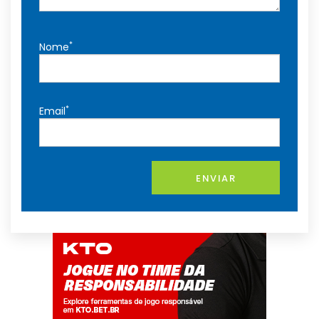
*
Nome
*
Email
ENVIAR