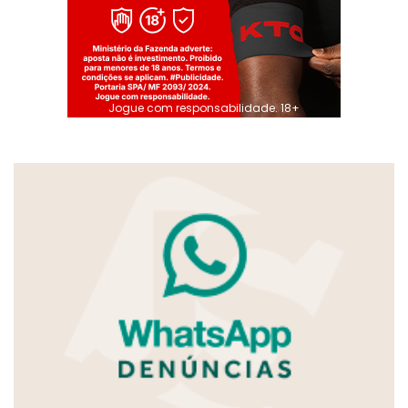
Jogue com responsabilidade. 18+