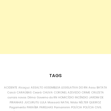
TAGS
ACIDENTE
Alcaçuz
ASSALTO
ASSEMBLEIA LEGISLATIVA DO RN
Assu
BATATA
Caicó
CARAÚBAS
Ceará
CHUVA
CORONEL AZEVEDO
CRIME
CRUZETA
currais novos
Dilma
Governo do RN
HOMICÍDIO
INCÊNDIO
JARDIM DE
PIRANHAS
JUCURUTU
LULA
Mossoró
NATAL
Nilda
NÉLTER QUEIROZ
Pagamento
PARAÍBA
PARELHAS
Parnamirim
POLÍCIA
POLÍCIA CIVIL