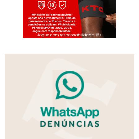
Jogue com responsabilidade. 18+