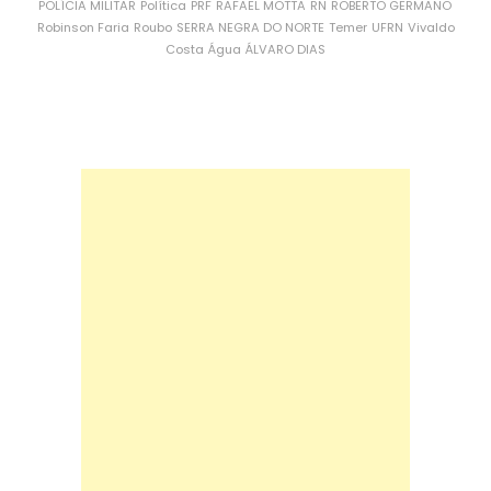
POLÍCIA MILITAR
Política
PRF
RAFAEL MOTTA
RN
ROBERTO GERMANO
Robinson Faria
Roubo
SERRA NEGRA DO NORTE
Temer
UFRN
Vivaldo
Costa
Água
ÁLVARO DIAS