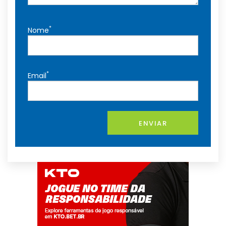
*
Nome
*
Email
ENVIAR