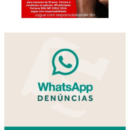
Jogue com responsabilidade. 18+