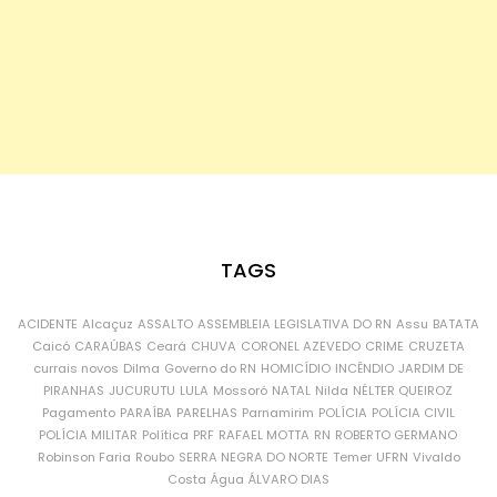
TAGS
ACIDENTE
Alcaçuz
ASSALTO
ASSEMBLEIA LEGISLATIVA DO RN
Assu
BATATA
Caicó
CARAÚBAS
Ceará
CHUVA
CORONEL AZEVEDO
CRIME
CRUZETA
currais novos
Dilma
Governo do RN
HOMICÍDIO
INCÊNDIO
JARDIM DE
PIRANHAS
JUCURUTU
LULA
Mossoró
NATAL
Nilda
NÉLTER QUEIROZ
Pagamento
PARAÍBA
PARELHAS
Parnamirim
POLÍCIA
POLÍCIA CIVIL
POLÍCIA MILITAR
Política
PRF
RAFAEL MOTTA
RN
ROBERTO GERMANO
Robinson Faria
Roubo
SERRA NEGRA DO NORTE
Temer
UFRN
Vivaldo
Costa
Água
ÁLVARO DIAS