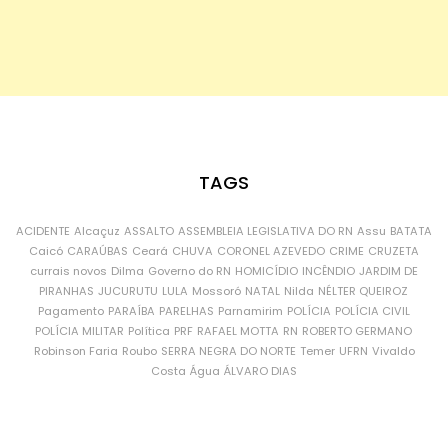
TAGS
ACIDENTE
Alcaçuz
ASSALTO
ASSEMBLEIA LEGISLATIVA DO RN
Assu
BATATA
Caicó
CARAÚBAS
Ceará
CHUVA
CORONEL AZEVEDO
CRIME
CRUZETA
currais novos
Dilma
Governo do RN
HOMICÍDIO
INCÊNDIO
JARDIM DE
PIRANHAS
JUCURUTU
LULA
Mossoró
NATAL
Nilda
NÉLTER QUEIROZ
Pagamento
PARAÍBA
PARELHAS
Parnamirim
POLÍCIA
POLÍCIA CIVIL
POLÍCIA MILITAR
Política
PRF
RAFAEL MOTTA
RN
ROBERTO GERMANO
Robinson Faria
Roubo
SERRA NEGRA DO NORTE
Temer
UFRN
Vivaldo
Costa
Água
ÁLVARO DIAS