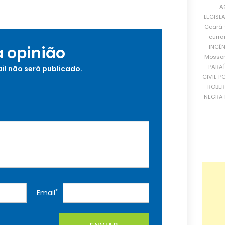
A
LEGISL
Ceará
curra
INCÊ
a opinião
Mosso
PARA
il não será publicado.
CIVIL
PO
ROBE
NEGRA 
*
Email