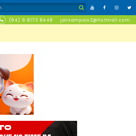
(84) 9 8173 8448
jairsampaio2@hotmail.com