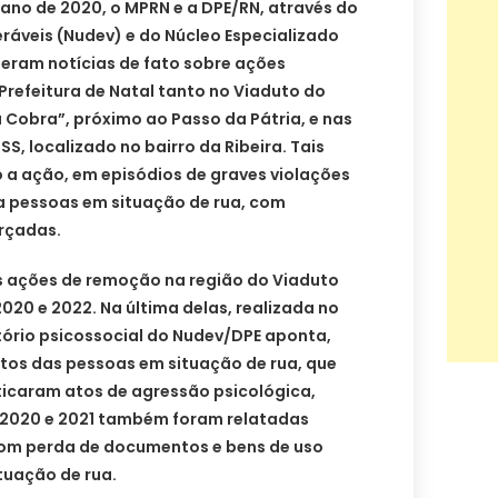
 ano de 2020, o MPRN e a DPE/RN, através do
ráveis (Nudev) e do Núcleo Especializado
beram notícias de fato sobre ações
Prefeitura de Natal tanto no Viaduto do
 Cobra”, próximo ao Passo da Pátria, e nas
S, localizado no bairro da Ribeira. Tais
 a ação, em episódios de graves violações
a pessoas em situação de rua, com
rçadas.
is ações de remoção na região do Viaduto
020 e 2022. Na última delas, realizada no
elatório psicossocial do Nudev/DPE aponta,
os das pessoas em situação de rua, que
ticaram atos de agressão psicológica,
e 2020 e 2021 também foram relatadas
com perda de documentos e bens de uso
tuação de rua.