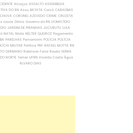
CIDENTE
Alcaçuz
ASSALTO
ASSEMBLEIA
ATIVA DO RN
Assu
BATATA
Caicó
CARAÚBAS
CHUVA
CORONEL AZEVEDO
CRIME
CRUZETA
is novos
Dilma
Governo do RN
HOMICÍDIO
NDIO
JARDIM DE PIRANHAS
JUCURUTU
LULA
ró
NATAL
Nilda
NÉLTER QUEIROZ
Pagamento
ÍBA
PARELHAS
Parnamirim
POLÍCIA
POLÍCIA
LÍCIA MILITAR
Política
PRF
RAFAEL MOTTA
RN
RTO GERMANO
Robinson Faria
Roubo
SERRA
DO NORTE
Temer
UFRN
Vivaldo Costa
Água
ÁLVARO DIAS