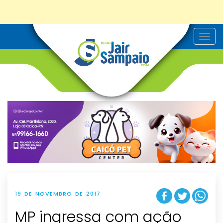
T
o
g
g
l
e
n
a
v
i
g
a
t
i
o
n
19 DE NOVEMBRO DE 2017
MP ingressa com ação