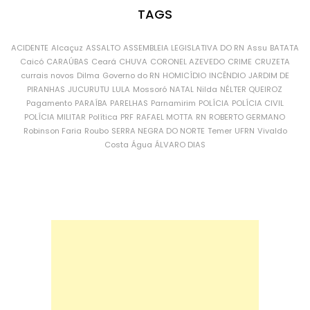
TAGS
ACIDENTE
Alcaçuz
ASSALTO
ASSEMBLEIA LEGISLATIVA DO RN
Assu
BATATA
Caicó
CARAÚBAS
Ceará
CHUVA
CORONEL AZEVEDO
CRIME
CRUZETA
currais novos
Dilma
Governo do RN
HOMICÍDIO
INCÊNDIO
JARDIM DE
PIRANHAS
JUCURUTU
LULA
Mossoró
NATAL
Nilda
NÉLTER QUEIROZ
Pagamento
PARAÍBA
PARELHAS
Parnamirim
POLÍCIA
POLÍCIA CIVIL
POLÍCIA MILITAR
Política
PRF
RAFAEL MOTTA
RN
ROBERTO GERMANO
Robinson Faria
Roubo
SERRA NEGRA DO NORTE
Temer
UFRN
Vivaldo
Costa
Água
ÁLVARO DIAS